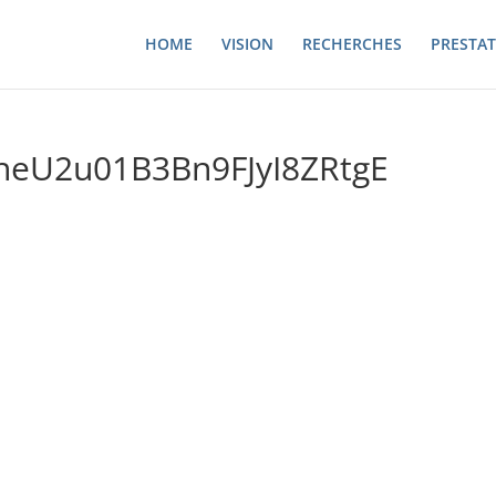
HOME
VISION
RECHERCHES
PRESTAT
heU2u01B3Bn9FJyI8ZRtgE