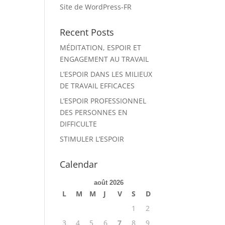
Site de WordPress-FR
Recent Posts
MÉDITATION, ESPOIR ET
ENGAGEMENT AU TRAVAIL
L’ESPOIR DANS LES MILIEUX
DE TRAVAIL EFFICACES
L’ESPOIR PROFESSIONNEL
DES PERSONNES EN
DIFFICULTE
STIMULER L’ESPOIR
Calendar
août 2026
L
M
M
J
V
S
D
1
2
3
4
5
6
7
8
9