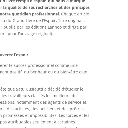
un livre rempli d’espoir, qui nous a marqué
 la qualité de ses recherches et des principes
notre quotidien professionnel.
Chaque article
ssu du Grand Livre de l’Espoir
.
Titre original :
 publié par les éditions Lannoo et dirigé par
urs pour l’ouvrage original).
uverez l’espoir.
idérer le succès professionnel comme une
ent positif, du bonheur ou du bien-être d’un
tête que Satu Uusiautti a décidé d’étudier le
s travailleurs classés les meilleurs de
fessions, notamment des agents de service et,
s, des artistes, des policiers et des prêtres.
promesses et impossibilités. Les forces et les
 pas attribuables seulement à certaines