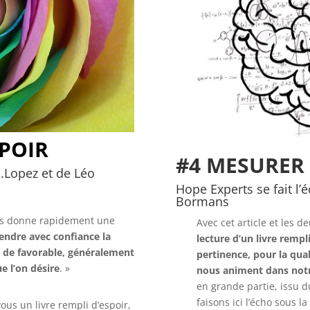
SPOIR
#4 MESURER 
J.Lopez et de Léo
Hope Experts se fait l’
Bormans
nous donne rapidement une
Avec cet article et les 
tendre avec confiance la
lecture d’un livre remp
e de favorable, généralement
pertinence, pour la qual
e l’on désire
. »
nous animent dans notr
en grande partie, issu d
faisons ici l’écho sous 
us un livre rempli d’espoir,