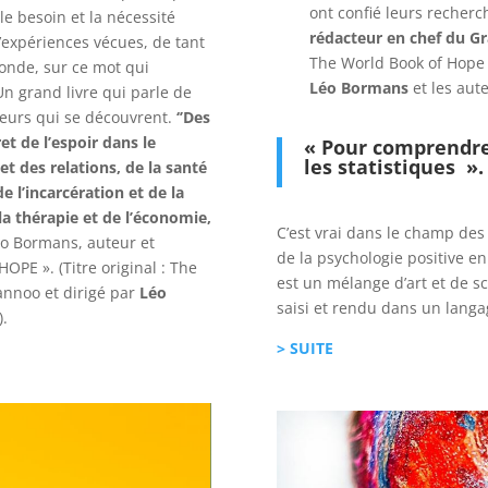
ont confié leurs recherch
le besoin et la nécessité
rédacteur en chef du Gr
’expériences vécues, de tant
The World Book of Hope »
onde, sur ce mot qui
Léo Bormans
et les aute
 Un grand livre qui parle de
cheurs qui se découvrent.
‘’Des
et de l’espoir dans le
« Pour comprendre 
les statistiques
».
t des relations, de la santé
e l’incarcération et de la
a thérapie et de l’économie,
C’est vrai dans le champ des
éo Bormans, auteur et
de la psychologie positive en
OPE ». (Titre original : The
est un mélange d’art et de sc
annoo et dirigé par
Léo
saisi et rendu dans un lang
).
> SUITE