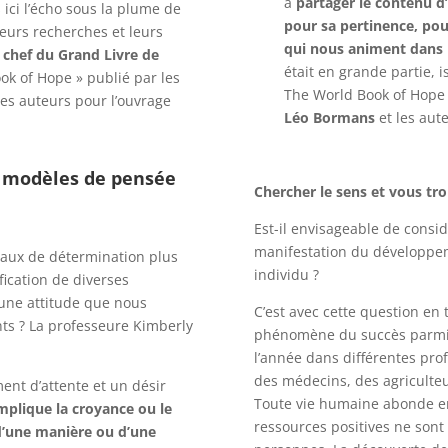
à
partager le contenu d’
 ici l’écho sous la plume de
pour sa pertinence, pour
leurs recherches et leurs
qui nous animent dans 
 chef du Grand Livre de
était en grande partie, i
ook of Hope » publié par les
The World Book of Hope »
les auteurs pour l’ouvrage
Léo Bormans
et les aute
s modèles
de pensée
Chercher le sens et vous tro
Est-il envisageable de cons
manifestation du développem
eaux de détermination plus
individu ?
fication de diverses
à une attitude que nous
C’est avec cette question en 
ts ? La professeure Kimberly
phénomène du succès parmi le
l’année dans différentes pro
des médecins, des agriculteur
ent d’attente et un désir
Toute vie humaine abonde en 
implique la croyance ou le
ressources positives ne sont
 d’une manière ou d’une