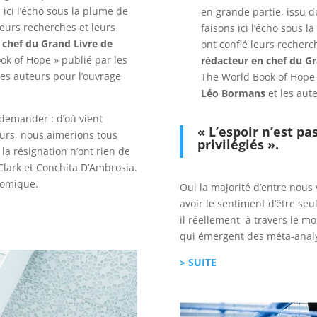
 ici l’écho sous la plume de
en grande partie, issu d
leurs recherches et leurs
faisons ici l’écho sous 
 chef du Grand Livre de
ont confié leurs recherch
ook of Hope » publié par les
rédacteur en chef du Gr
les auteurs pour l’ouvrage
The World Book of Hope »
Léo Bormans
et les aute
demander : d’où vient
« L’espoir n’est p
leurs, nous aimerions tous
privilégiés
».
 la résignation n’ont rien de
Clark et Conchita D’Ambrosia.
nomique.
Oui la majorité d’entre nous
avoir le sentiment d’être se
il réellement à travers le mo
qui émergent des méta-analy
> SUITE