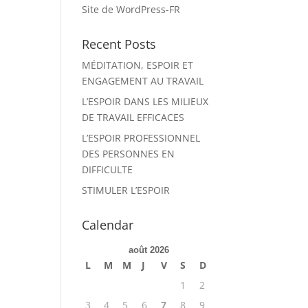
Site de WordPress-FR
Recent Posts
MÉDITATION, ESPOIR ET
ENGAGEMENT AU TRAVAIL
L’ESPOIR DANS LES MILIEUX
DE TRAVAIL EFFICACES
L’ESPOIR PROFESSIONNEL
DES PERSONNES EN
DIFFICULTE
STIMULER L’ESPOIR
Calendar
août 2026
L
M
M
J
V
S
D
1
2
3
4
5
6
7
8
9