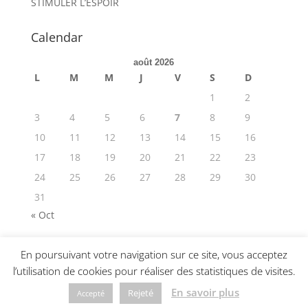
STIMULER L’ESPOIR
Calendar
août 2026
L
M
M
J
V
S
D
1
2
3
4
5
6
7
8
9
10
11
12
13
14
15
16
17
18
19
20
21
22
23
24
25
26
27
28
29
30
31
« Oct
En poursuivant votre navigation sur ce site, vous acceptez
l’utilisation de cookies pour réaliser des statistiques de visites.
© 2019-2025 Hopexperts •
CGU
•
Politique de
En savoir plus
Rejeté
Accepté
confidentialité