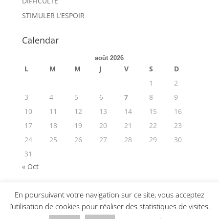
DIFFICULTE
STIMULER L’ESPOIR
Calendar
août 2026
L
M
M
J
V
S
D
1
2
3
4
5
6
7
8
9
10
11
12
13
14
15
16
17
18
19
20
21
22
23
24
25
26
27
28
29
30
31
« Oct
En poursuivant votre navigation sur ce site, vous acceptez
l’utilisation de cookies pour réaliser des statistiques de visites.
© 2019-2025 Hopexperts •
CGU
•
Politique de