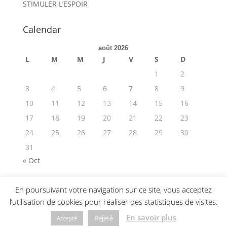
STIMULER L’ESPOIR
Calendar
août 2026
L
M
M
J
V
S
D
1
2
3
4
5
6
7
8
9
10
11
12
13
14
15
16
17
18
19
20
21
22
23
24
25
26
27
28
29
30
31
« Oct
En poursuivant votre navigation sur ce site, vous acceptez
l’utilisation de cookies pour réaliser des statistiques de visites.
© 2019-2025 Hopexperts •
CGU
•
Politique de
En savoir plus
Rejeté
Accepté
confidentialité