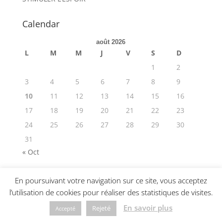
Calendar
août 2026
L
M
M
J
V
S
D
1
2
3
4
5
6
7
8
9
10
11
12
13
14
15
16
17
18
19
20
21
22
23
24
25
26
27
28
29
30
31
« Oct
En poursuivant votre navigation sur ce site, vous acceptez
l’utilisation de cookies pour réaliser des statistiques de visites.
© 2019-2025 Hopexperts •
CGU
•
Politique de
En savoir plus
Rejeté
Accepté
confidentialité